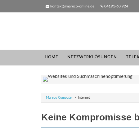
kontakt@mareco-online.de
04191-60 924
HOME
NETZWERKLÖSUNGEN
TELE
Mareco Computer
Internet
Keine Kompromisse be