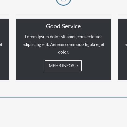
Good Service
Lorem ipsum dolor sit amet, consectetuer
et
adipiscing elit. Aenean commodo ligula eget
a
dolor.
MEHR INFOS