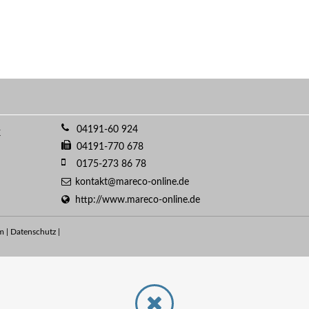
04191-60 924
k
04191-770 678
0175-273 86 78
kontakt@mareco-online.de
http://www.mareco-online.de
m
|
Datenschutz
|