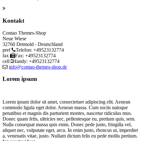
Kontakt
Contao Themes-Shop
Neue Wiese
32760
Detmold
-
Deutschland
pref
Telefon:
+49523132774
fax
Fax:
+49523132774
cell
Handy:
+49523132774
info@contao-themes-shop.de
Lorem ipsum
Lorem ipsum dolor sit amet, consectetuer adipiscing elit. Aenean
commodo ligula eget dolor. Aenean massa. Cum sociis natoque
penatibus et magnis dis parturient montes, nascetur ridiculus mus.
Donec quam felis, ultricies nec, pellentesque eu, pretium quis, sem.
Nulla consequat massa quis enim. Donec pede justo, fringilla vel,
aliquet nec, vulputate eget, arcu. In enim justo, rhoncus ut, imperdiet
a, venenatis vitae, justo. Nullam dictum felis eu pede mollis pretium.